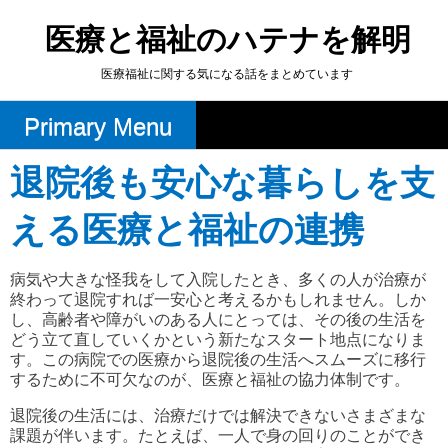
Skip
to
医療と福祉のハテナを解明
content
医療福祉に関する気になる話をまとめています
Primary Menu
退院後も安心な暮らしを支
える医療と福祉の連携
病気や大きな怪我をして入院したとき、多くの人が治療が
終わって退院すれば一安心と考えるかもしれません。しか
し、高齢者や障がいのある人にとっては、その後の生活を
どう立て直していくかという新たなスタート地点になりま
す。この病院での医療から退院後の生活へスムーズに移行
するために不可欠なのが、医療と福祉の協力体制です。
退院後の生活には、治療だけでは解決できないさまざまな
課題が伴います。たとえば、一人で身の回りのことができ