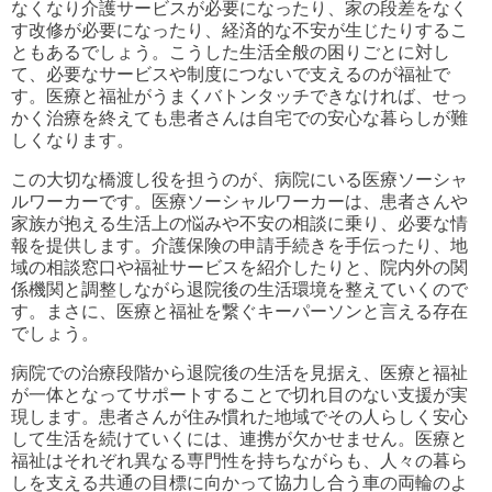
なくなり介護サービスが必要になったり、家の段差をなく
す改修が必要になったり、経済的な不安が生じたりするこ
ともあるでしょう。こうした生活全般の困りごとに対し
て、必要なサービスや制度につないで支えるのが福祉で
す。医療と福祉がうまくバトンタッチできなければ、せっ
かく治療を終えても患者さんは自宅での安心な暮らしが難
しくなります。
この大切な橋渡し役を担うのが、病院にいる医療ソーシャ
ルワーカーです。医療ソーシャルワーカーは、患者さんや
家族が抱える生活上の悩みや不安の相談に乗り、必要な情
報を提供します。介護保険の申請手続きを手伝ったり、地
域の相談窓口や福祉サービスを紹介したりと、院内外の関
係機関と調整しながら退院後の生活環境を整えていくので
す。まさに、医療と福祉を繋ぐキーパーソンと言える存在
でしょう。
病院での治療段階から退院後の生活を見据え、医療と福祉
が一体となってサポートすることで切れ目のない支援が実
現します。患者さんが住み慣れた地域でその人らしく安心
して生活を続けていくには、連携が欠かせません。医療と
福祉はそれぞれ異なる専門性を持ちながらも、人々の暮ら
しを支える共通の目標に向かって協力し合う車の両輪のよ