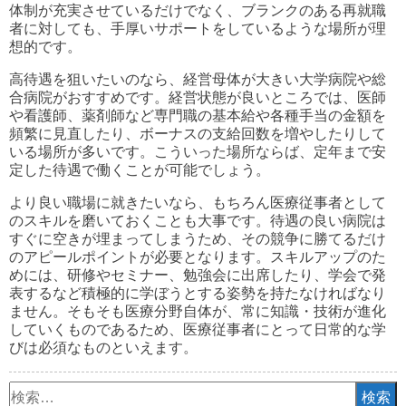
体制が充実させているだけでなく、ブランクのある再就職
者に対しても、手厚いサポートをしているような場所が理
想的です。
高待遇を狙いたいのなら、経営母体が大きい大学病院や総
合病院がおすすめです。経営状態が良いところでは、医師
や看護師、薬剤師など専門職の基本給や各種手当の金額を
頻繁に見直したり、ボーナスの支給回数を増やしたりして
いる場所が多いです。こういった場所ならば、定年まで安
定した待遇で働くことが可能でしょう。
より良い職場に就きたいなら、もちろん医療従事者として
のスキルを磨いておくことも大事です。待遇の良い病院は
すぐに空きが埋まってしまうため、その競争に勝てるだけ
のアピールポイントが必要となります。スキルアップのた
めには、研修やセミナー、勉強会に出席したり、学会で発
表するなど積極的に学ぼうとする姿勢を持たなければなり
ません。そもそも医療分野自体が、常に知識・技術が進化
していくものであるため、医療従事者にとって日常的な学
びは必須なものといえます。
検