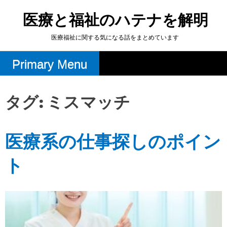
Skip
to
医療と福祉のハテナを解明
content
医療福祉に関する気になる話をまとめています
Primary Menu
タグ:
ミスマッチ
医療系の仕事探しのポイン
ト