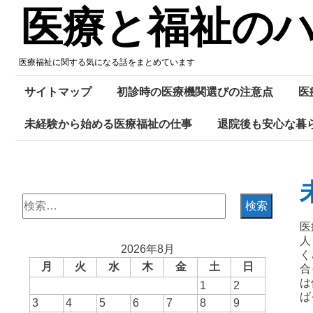
Skip
医療と福祉の
to
content
医療福祉に関する気になる話をまとめています
サイトマップ
初診時の医療機関選びの注意点
医
未経験から始める医療福祉の仕事
退院後も安心な暮
検
索:
医
人
2026年8月
く
月
火
水
木
金
土
日
合
は
1
2
ば
3
4
5
6
7
8
9