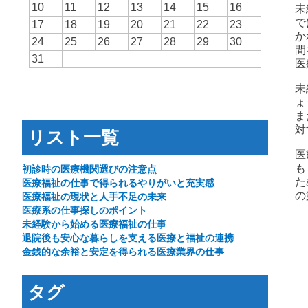
10
11
12
13
14
15
16
未
で
17
18
19
20
21
22
23
か
24
25
26
27
28
29
30
間
31
医
未
ょ
ま
対
リスト一覧
医
も
初診時の医療機関選びの注意点
た
医療福祉の仕事で得られるやりがいと充実感
の
医療福祉の現状と人手不足の未来
医療系の仕事探しのポイント
未経験から始める医療福祉の仕事
退院後も安心な暮らしを支える医療と福祉の連携
金銭的な余裕と安定を得られる医療業界の仕事
タグ