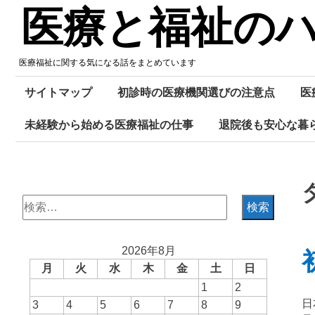
Skip
医療と福祉の
to
content
医療福祉に関する気になる話をまとめています
サイトマップ
初診時の医療機関選びの注意点
医
未経験から始める医療福祉の仕事
退院後も安心な暮
検
索:
2026年8月
月
火
水
木
金
土
日
1
2
日
3
4
5
6
7
8
9