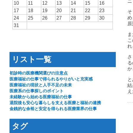
ニ
10
11
12
13
14
15
16
17
18
19
20
21
22
23
そ
め
24
25
26
27
28
29
30
原
31
ま
こ
れ
さ
リスト一覧
る
か
初診時の医療機関選びの注意点
医療福祉の仕事で得られるやりがいと充実感
と
医療福祉の現状と人手不足の未来
結
医療系の仕事探しのポイント
え
未経験から始める医療福祉の仕事
退院後も安心な暮らしを支える医療と福祉の連携
金銭的な余裕と安定を得られる医療業界の仕事
タグ